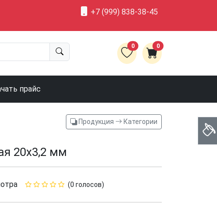
+7 (999) 838-38-45
0
0
ачать прайс
Продукция
Категории
ая 20х3,2 мм
отра
(0 голосов)