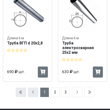
Длина 6 м
Длина 6 м
Труба ВГП d 20х2,8
Труба
электросварная
25х2 мм
690
шт.
630
шт.
1
2
3